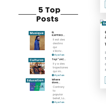
5 Top
Posts
E
EL
Musique
KAPPIRO...
Il est des
destins
qui
s’écriv...
Il y a 1 an
Toyi "JAC...
Cultures
Il y a des
trajectoires
qui im...
Il y a 1 an
Where
Education
does...
Contrary
to
popular
belief, Lo...
Il y a 1 an