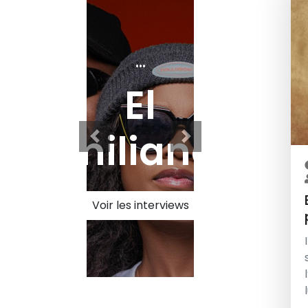
...
El
miliano
Voir les interviews