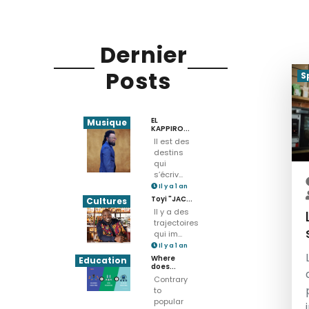
Dernier
Posts
S
EL
Musique
KAPPIRO...
Il est des
destins
qui
s’écriv...
Il y a 1 an
Toyi "JAC...
Cultures
Il y a des
trajectoires
qui im...
Il y a 1 an
Where
Education
does...
Contrary
to
popular