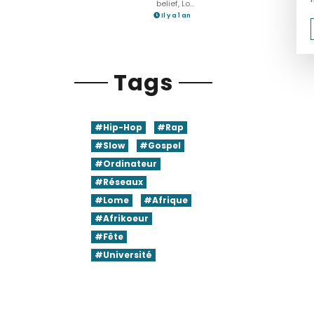
belief, Lo...
Il y a 1 an
Tags
#Hip-Hop
#Rap
#Slow
#Gospel
#Ordinateur
#Réseaux
#Lome
#Afrique
#Afrikoeur
#Fête
#Université