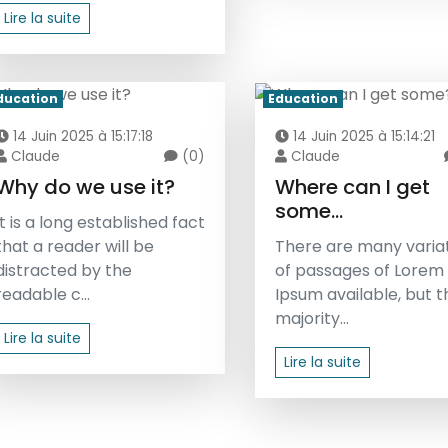
Lire la suite
ducation
Education
14 Juin 2025 à 15:17:18
14 Juin 2025 à 15:14:21
Claude
(0)
Claude
Why do we use it?
Where can I get
some...
It is a long established fact
that a reader will be
There are many varia
distracted by the
of passages of Lorem
readable c...
Ipsum available, but t
majority...
Lire la suite
Lire la suite