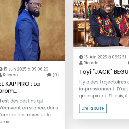
15 Juin 2025 à 06:12:51
Ricardo
15 Juin 2025 à 09:06:29
Toyi "JACK" BEGUE
Ricardo
(0)
Il y a des trajectoires 
EL KAPPIRO : La
impressionnent. D'aut
prom...
qui inspirent. Et puis, il..
Il est des destins qui
s’écrivent en silence, dans
Lire la suite
l’ombre des rêves et la
lumiè...