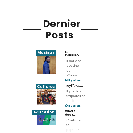
Dernier
Posts
EL
Musique
KAPPIRO...
Il est des
destins
qui
s’écriv...
Il y a 1 an
Toyi "JAC...
Cultures
Il y a des
trajectoires
qui im...
Il y a 1 an
Where
Education
does...
Contrary
to
popular