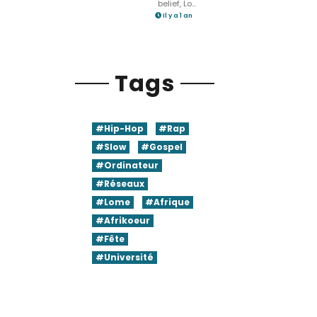
belief, Lo...
Il y a 1 an
Tags
#Hip-Hop
#Rap
#Slow
#Gospel
#Ordinateur
#Réseaux
#Lome
#Afrique
#Afrikoeur
#Fête
#Université