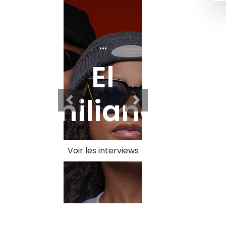
...
El
miliano
Voir les interviews