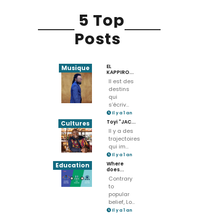
5 Top
Posts
EL
Musique
KAPPIRO...
Il est des
destins
qui
s’écriv...
Il y a 1 an
Toyi "JAC...
Cultures
Il y a des
trajectoires
qui im...
Il y a 1 an
Where
Education
does...
Contrary
to
popular
belief, Lo...
Il y a 1 an